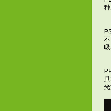
种
P
不
吸
P
具
光