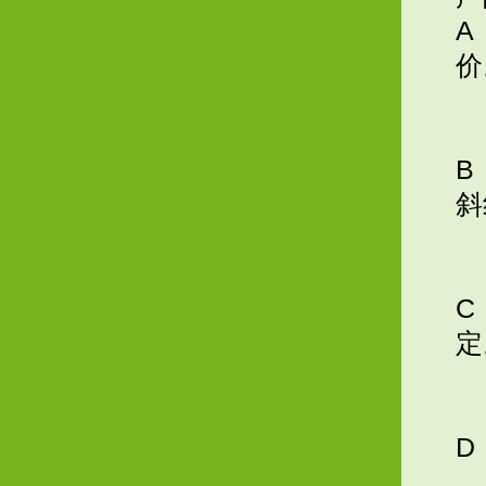
A
价
B
斜
C
定
D